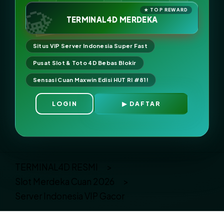
TERMINAL4D MERDEKA
Situs VIP Server Indonesia Super Fast
Pusat Slot & Toto 4D Bebas Blokir
Sensasi Cuan Maxwin Edisi HUT RI #81!
LOGIN
DAFTAR
TERMINAL4D RESMI
>
Slot Merdeka Cuan 2026
>
Server Indonesia VIP Gacor