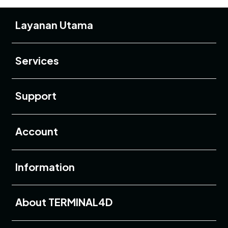
Buka
Footer Navigation
Layanan Utama
Buka
Services
Buka
Support
Buka
Account
Buka
Information
Buka
About TERMINAL4D