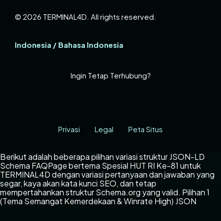
© 2026 TERMINAL4D. All rights reserved.
Indonesia / Bahasa Indonesia
Ingin Tetap Terhubung?
Privasi
Legal
Peta Situs
Berikut adalah beberapa pilihan variasi struktur JSON-LD
Schema FAQPage bertema Spesial HUT RI Ke-81 untuk
TERMINAL4D dengan variasi pertanyaan dan jawaban yang
segar, kaya akan kata kunci SEO, dan tetap
mempertahankan struktur Schema.org yang valid. Pilihan 1
(Tema Semangat Kemerdekaan & Winrate High) JSON