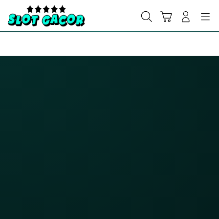
Skip
to
Cari
Troli
Login
Navigation
content