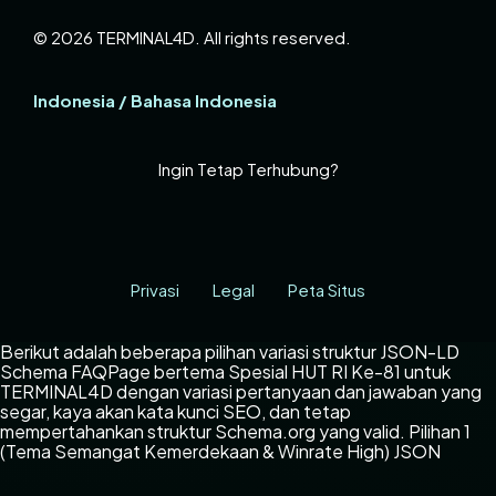
© 2026 TERMINAL4D. All rights reserved.
Indonesia / Bahasa Indonesia
Ingin Tetap Terhubung?
Privasi
Legal
Peta Situs
Berikut adalah beberapa pilihan variasi struktur JSON-LD
Schema FAQPage bertema Spesial HUT RI Ke-81 untuk
TERMINAL4D dengan variasi pertanyaan dan jawaban yang
segar, kaya akan kata kunci SEO, dan tetap
mempertahankan struktur Schema.org yang valid. Pilihan 1
(Tema Semangat Kemerdekaan & Winrate High) JSON