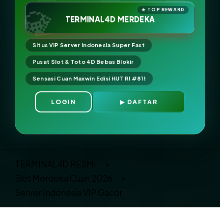
TERMINAL4D MERDEKA
Situs VIP Server Indonesia Super Fast
Pusat Slot & Toto 4D Bebas Blokir
Sensasi Cuan Maxwin Edisi HUT RI #81!
LOGIN
DAFTAR
TERMINAL4D RESMI
>
Slot Merdeka Cuan 2026
>
Server Indonesia VIP Gacor